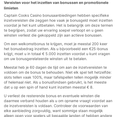
Vereisten voor het inzetten van bonussen en promotionele
limieten
Captain Cooks Casino bonusaanbiedingen hebben specifieke
inzetvereisten die zeggen hoe vaak je bonusgeld moet inzetten
voordat je het kunt uitbetalen. Het is belangrijk om deze termen
te begrijpen, zodat uw ervaring soepel verloopt en u geen
winsten verliest die gekoppeld zijn aan actieve bonussen.
Om een welkomstbonus te krijgen, moet je meestal 200 keer
het bonusbedrag inzetten. Als u bijvoorbeeld een €25-bonus
krijgt, moet u in totaal € 5.000 inzetten voordat u kunt vragen
om uw bonusgerelateerde winsten uit te betalen.
Meestal heb je 60 dagen de tijd om aan de inzetvereisten te
voldoen om de bonus te behouden. Niet elk spel telt hetzelfde:
slots tellen vaak 100%, maar tafelspellen tellen mogelijk minder
of helemaal niet. Als u bonusfondsen gebruikt, is het meeste
dat u op een spin of hand kunt inzetten meestal € 8.
U verliest de resterende bonus en eventuele winsten die
daarmee verband houden als u om opname vraagt voordat aan
de inzetvereisten is voldaan. Controleer de voorwaarden van
elke aanbieding zorgvuldig, want sommige staan mogelijk
alleen open voor spelers uit bepaalde landen of hebben andere