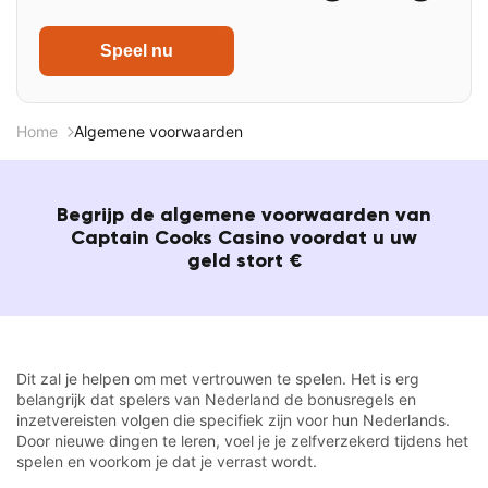
Speel nu
Home
Algemene voorwaarden
Begrijp de algemene voorwaarden van
Captain Cooks Casino voordat u uw
geld stort €
Dit zal je helpen om met vertrouwen te spelen. Het is erg
belangrijk dat spelers van Nederland de bonusregels en
inzetvereisten volgen die specifiek zijn voor hun Nederlands.
Door nieuwe dingen te leren, voel je je zelfverzekerd tijdens het
spelen en voorkom je dat je verrast wordt.