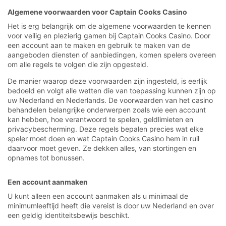
Algemene voorwaarden voor Captain Cooks Casino
Het is erg belangrijk om de algemene voorwaarden te kennen
voor veilig en plezierig gamen bij Captain Cooks Casino. Door
een account aan te maken en gebruik te maken van de
aangeboden diensten of aanbiedingen, komen spelers overeen
om alle regels te volgen die zijn opgesteld.
De manier waarop deze voorwaarden zijn ingesteld, is eerlijk
bedoeld en volgt alle wetten die van toepassing kunnen zijn op
uw Nederland en Nederlands. De voorwaarden van het casino
behandelen belangrijke onderwerpen zoals wie een account
kan hebben, hoe verantwoord te spelen, geldlimieten en
privacybescherming. Deze regels bepalen precies wat elke
speler moet doen en wat Captain Cooks Casino hem in ruil
daarvoor moet geven. Ze dekken alles, van stortingen en
opnames tot bonussen.
Een account aanmaken
U kunt alleen een account aanmaken als u minimaal de
minimumleeftijd heeft die vereist is door uw Nederland en over
een geldig identiteitsbewijs beschikt.