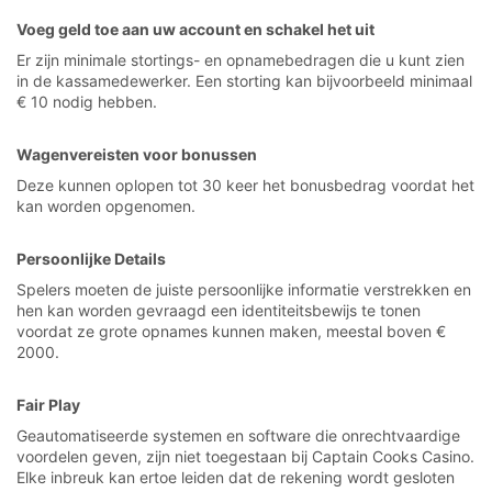
Voeg geld toe aan uw account en schakel het uit
Er zijn minimale stortings- en opnamebedragen die u kunt zien
in de kassamedewerker. Een storting kan bijvoorbeeld minimaal
€ 10 nodig hebben.
Wagenvereisten voor bonussen
Deze kunnen oplopen tot 30 keer het bonusbedrag voordat het
kan worden opgenomen.
Persoonlijke Details
Spelers moeten de juiste persoonlijke informatie verstrekken en
hen kan worden gevraagd een identiteitsbewijs te tonen
voordat ze grote opnames kunnen maken, meestal boven €
2000.
Fair Play
Geautomatiseerde systemen en software die onrechtvaardige
voordelen geven, zijn niet toegestaan bij Captain Cooks Casino.
Elke inbreuk kan ertoe leiden dat de rekening wordt gesloten