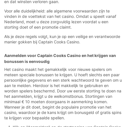
en dat winsten verloren gaan.
Voor alle duidelijkheid: alle algemene voorwaarden zijn te
vinden in de voettekst van het casino. Omdat u speelt vanaf
Nederland, moet u deze zorgvuldig lezen voordat u een
storting doet of een promotie claimt.
Als je deze regels volgt, kun je op een veilige en verantwoorde
manier gokken bij Captain Cooks Casino.
Aanmelden voor Captain Cooks Casino en het krijgen van
bonussen is eenvoudig
Het casino maakt het gemakkelijk voor nieuwe spelers om
meteen speciale bonussen te krijgen. U hoeft slechts een paar
persoonlijke gegevens en een sterk wachtwoord te geven om u
aan te melden. Hierdoor is het makkelijk te gebruiken en
worden spelers beschermd. Door uw eerste storting te doen na
het aanmelden, krijgt u de welkomstbonus. Stortingen van
minimaal € 10 moeten doorgaans in aanmerking komen.
Wanneer je dit doet, begint de populaire promotie van het
casino, waardoor je de kans krijgt om bonusgeld of gratis spins
te krijgen voor bepaalde spellen.