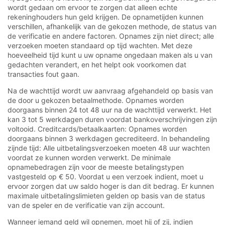
wordt gedaan om ervoor te zorgen dat alleen echte
rekeninghouders hun geld krijgen. De opnametijden kunnen
verschillen, afhankelijk van de gekozen methode, de status van
de verificatie en andere factoren. Opnames zijn niet direct; alle
verzoeken moeten standaard op tijd wachten. Met deze
hoeveelheid tijd kunt u uw opname ongedaan maken als u van
gedachten verandert, en het helpt ook voorkomen dat
transacties fout gaan.
Na de wachttijd wordt uw aanvraag afgehandeld op basis van
de door u gekozen betaalmethode. Opnames worden
doorgaans binnen 24 tot 48 uur na de wachttijd verwerkt. Het
kan 3 tot 5 werkdagen duren voordat bankoverschrijvingen zijn
voltooid. Creditcards/betaalkaarten: Opnames worden
doorgaans binnen 3 werkdagen gecrediteerd. In behandeling
zijnde tijd: Alle uitbetalingsverzoeken moeten 48 uur wachten
voordat ze kunnen worden verwerkt. De minimale
opnamebedragen zijn voor de meeste betalingstypen
vastgesteld op € 50. Voordat u een verzoek indient, moet u
ervoor zorgen dat uw saldo hoger is dan dit bedrag. Er kunnen
maximale uitbetalingslimieten gelden op basis van de status
van de speler en de verificatie van zijn account.
Wanneer iemand geld wil opnemen, moet hij of zij, indien