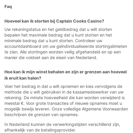
Faq
Hoeveel kan ik storten bij Captain Cooks Casino?
Uw rekeningstatus en het geldbedrag dat u wilt storten
bepalen het maximale bedrag dat u kunt storten en het
minimale bedrag dat u kunt storten. Controleer uw
accountdashboard om uw geïndividualiseerde stortingslimieten
te zien. Alle stortingen worden veilig afgehandeld en op een
manier die voldoet aan de eisen van Nederland.
Hoe kan ik mijn winst behalen en zijn er grenzen aan hoeveel
ik eruit kan halen?
Voer het bedrag in dat u wilt opnemen en kies vervolgens de
methode die u wilt gebruiken in de kassamedewerker van uw
rekening. De minste hoeveelheid die kan worden verwijderd is
meestal €. Voor grote transacties of nieuwe opnames moet u
mogelijk bewijs leveren. Onze volledige Algemene Voorwaarden
beschrijven de grenzen van opnames.
In Nederland kunnen de verwerkingstijden verschillend zijn,
afhankelijk van de betalingsprovider.