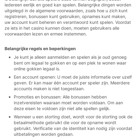
iedereen eerlijk en goed kan spelen. Belangrijke dingen worden
uitgelegd in de algemene voorwaarden, zoals hoe u zich kunt
registreren, bonussen kunt gebruiken, opnames kunt maken,
uw account kunt beheren en verantwoord kunt spelen. Voordat
ze iets in het casino kunnen doen, moeten gebruikers alle
voorwaarden lezen en ermee instemmen.
Belangrijke regels en beperkingen
Je kunt je alleen aanmelden en spelen als je oud genoeg
bent om legaal te gokken en op een plek te wonen waar
online gokken legaal is.
Een account openen: U moet de juiste informatie over uzelf
geven. Er kan maar één account per speler zijn. Meerdere
accounts maken is niet toegestaan.
Promoties en bonussen: Alle bonussen hebben
inzetvereisten waaraan moet worden voldaan. Om aan
deze eisen te voldoen zijn niet alle spellen gelijk.
Wanneer u een storting doet, wordt voor de storting ook de
betaalmethode gebruikt die voor de opname wordt
gebruikt. Verificatie van de identiteit kan nodig zijn voordat
uitbetalingen worden gedaan.