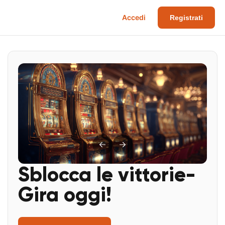
Accedi
Registrati
Sblocca le vittorie-
Gira oggi!