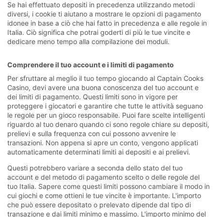
Se hai effettuato depositi in precedenza utilizzando metodi
diversi, i cookie ti aiutano a mostrare le opzioni di pagamento
idonee in base a ciò che hai fatto in precedenza e alle regole in
Italia. Ciò significa che potrai goderti di più le tue vincite e
dedicare meno tempo alla compilazione dei moduli.
Comprendere il tuo account e i limiti di pagamento
Per sfruttare al meglio il tuo tempo giocando al Captain Cooks
Casino, devi avere una buona conoscenza del tuo account e
dei limiti di pagamento. Questi limiti sono in vigore per
proteggere i giocatori e garantire che tutte le attività seguano
le regole per un gioco responsabile. Puoi fare scelte intelligenti
riguardo al tuo denaro quando ci sono regole chiare su depositi,
prelievi e sulla frequenza con cui possono avvenire le
transazioni. Non appena si apre un conto, vengono applicati
automaticamente determinati limiti ai depositi e ai prelievi.
Questi potrebbero variare a seconda dello stato del tuo
account e del metodo di pagamento scelto o delle regole del
tuo Italia. Sapere come questi limiti possono cambiare il modo in
cui giochi e come ottieni le tue vincite è importante. L'importo
che può essere depositato o prelevato dipende dal tipo di
transazione e dai limiti minimo e massimo. L'importo minimo del