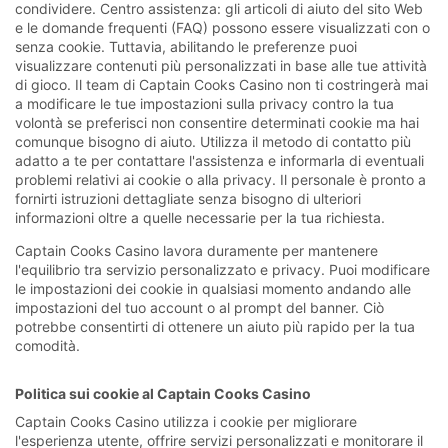
condividere. Centro assistenza: gli articoli di aiuto del sito Web
e le domande frequenti (FAQ) possono essere visualizzati con o
senza cookie. Tuttavia, abilitando le preferenze puoi
visualizzare contenuti più personalizzati in base alle tue attività
di gioco. Il team di Captain Cooks Casino non ti costringerà mai
a modificare le tue impostazioni sulla privacy contro la tua
volontà se preferisci non consentire determinati cookie ma hai
comunque bisogno di aiuto. Utilizza il metodo di contatto più
adatto a te per contattare l'assistenza e informarla di eventuali
problemi relativi ai cookie o alla privacy. Il personale è pronto a
fornirti istruzioni dettagliate senza bisogno di ulteriori
informazioni oltre a quelle necessarie per la tua richiesta.
Captain Cooks Casino lavora duramente per mantenere
l'equilibrio tra servizio personalizzato e privacy. Puoi modificare
le impostazioni dei cookie in qualsiasi momento andando alle
impostazioni del tuo account o al prompt del banner. Ciò
potrebbe consentirti di ottenere un aiuto più rapido per la tua
comodità.
Politica sui cookie al Captain Cooks Casino
Captain Cooks Casino utilizza i cookie per migliorare
l'esperienza utente, offrire servizi personalizzati e monitorare il