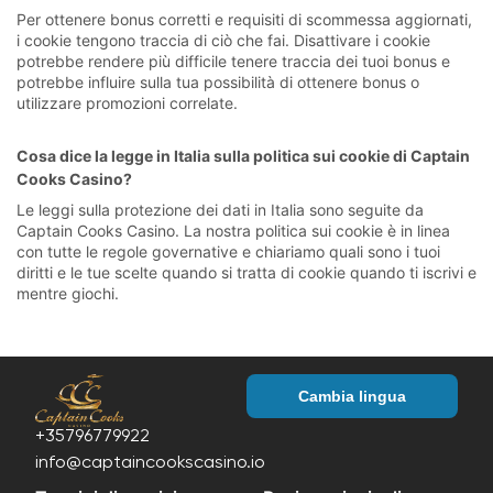
Per ottenere bonus corretti e requisiti di scommessa aggiornati,
i cookie tengono traccia di ciò che fai. Disattivare i cookie
potrebbe rendere più difficile tenere traccia dei tuoi bonus e
potrebbe influire sulla tua possibilità di ottenere bonus o
utilizzare promozioni correlate.
Cosa dice la legge in Italia sulla politica sui cookie di Captain
Cooks Casino?
Le leggi sulla protezione dei dati in Italia sono seguite da
Captain Cooks Casino. La nostra politica sui cookie è in linea
con tutte le regole governative e chiariamo quali sono i tuoi
diritti e le tue scelte quando si tratta di cookie quando ti iscrivi e
mentre giochi.
Cambia lingua
+35796779922
info@captaincookscasino.io