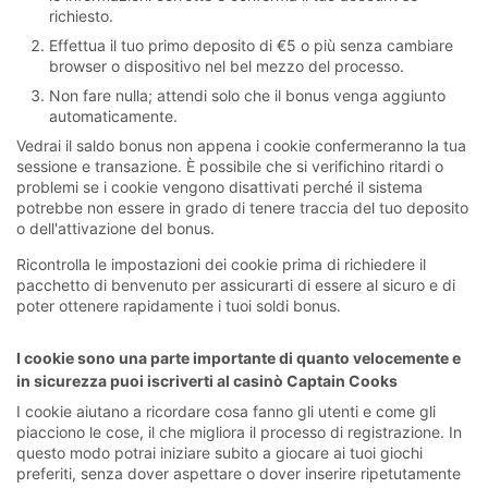
richiesto.
Effettua il tuo primo deposito di €5 o più senza cambiare
browser o dispositivo nel bel mezzo del processo.
Non fare nulla; attendi solo che il bonus venga aggiunto
automaticamente.
Vedrai il saldo bonus non appena i cookie confermeranno la tua
sessione e transazione. È possibile che si verifichino ritardi o
problemi se i cookie vengono disattivati perché il sistema
potrebbe non essere in grado di tenere traccia del tuo deposito
o dell'attivazione del bonus.
Ricontrolla le impostazioni dei cookie prima di richiedere il
pacchetto di benvenuto per assicurarti di essere al sicuro e di
poter ottenere rapidamente i tuoi soldi bonus.
I cookie sono una parte importante di quanto velocemente e
in sicurezza puoi iscriverti al casinò Captain Cooks
I cookie aiutano a ricordare cosa fanno gli utenti e come gli
piacciono le cose, il che migliora il processo di registrazione. In
questo modo potrai iniziare subito a giocare ai tuoi giochi
preferiti, senza dover aspettare o dover inserire ripetutamente