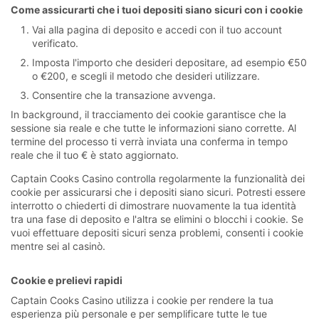
Come assicurarti che i tuoi depositi siano sicuri con i cookie
Vai alla pagina di deposito e accedi con il tuo account
verificato.
Imposta l'importo che desideri depositare, ad esempio €50
o €200, e scegli il metodo che desideri utilizzare.
Consentire che la transazione avvenga.
In background, il tracciamento dei cookie garantisce che la
sessione sia reale e che tutte le informazioni siano corrette. Al
termine del processo ti verrà inviata una conferma in tempo
reale che il tuo € è stato aggiornato.
Captain Cooks Casino controlla regolarmente la funzionalità dei
cookie per assicurarsi che i depositi siano sicuri. Potresti essere
interrotto o chiederti di dimostrare nuovamente la tua identità
tra una fase di deposito e l'altra se elimini o blocchi i cookie. Se
vuoi effettuare depositi sicuri senza problemi, consenti i cookie
mentre sei al casinò.
Cookie e prelievi rapidi
Captain Cooks Casino utilizza i cookie per rendere la tua
esperienza più personale e per semplificare tutte le tue