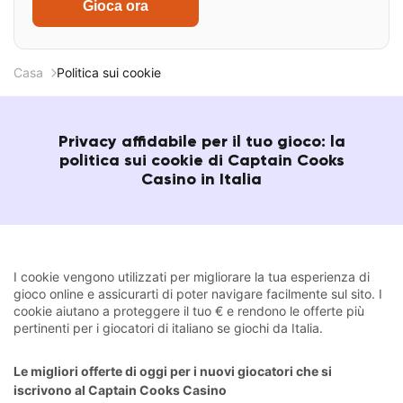
Gioca ora
Casa
Politica sui cookie
Privacy affidabile per il tuo gioco: la
politica sui cookie di Captain Cooks
Casino in Italia
I cookie vengono utilizzati per migliorare la tua esperienza di
gioco online e assicurarti di poter navigare facilmente sul sito. I
cookie aiutano a proteggere il tuo € e rendono le offerte più
pertinenti per i giocatori di italiano se giochi da Italia.
Le migliori offerte di oggi per i nuovi giocatori che si
iscrivono al Captain Cooks Casino